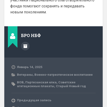
участники Национального благотворительного
фонда помогают сохранять и передавать
новым поколениям.
БРО НБФ
Январь 14, 2025
Ветераны
,
Военно-патриотическое воспитание
ВОВ
,
Партизанская елка
,
Советские
агитационные плакаты
,
Старый Новый год
Предыдущая запись